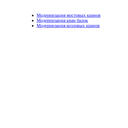
Модернизация мостовых кранов
Модернизация кран балок
Модернизация козловых кранов